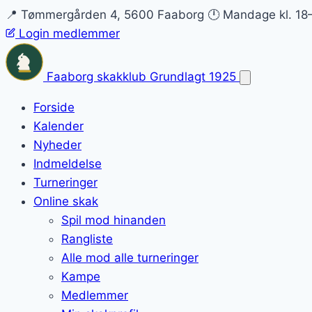
📍 Tømmergården 4, 5600 Faaborg
🕛 Mandage kl. 18
Login medlemmer
Faaborg skakklub
Grundlagt 1925
Forside
Kalender
Nyheder
Indmeldelse
Turneringer
Online skak
Spil mod hinanden
Rangliste
Alle mod alle turneringer
Kampe
Medlemmer