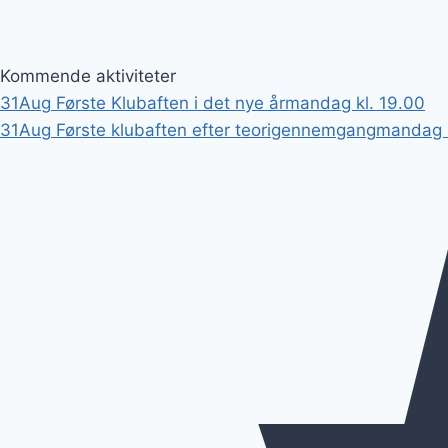
Kommende aktiviteter
31
Aug
Første Klubaften i det nye år
mandag kl. 19.00
31
Aug
Første klubaften efter teorigennemgang
mandag k