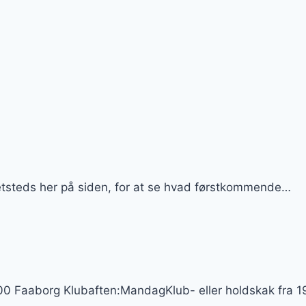
detsteds her på siden, for at se hvad førstkommende…
 Faaborg Klubaften:MandagKlub- eller holdskak fra 1