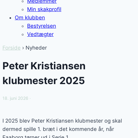
Medlemmer
Min skakprofil
Om klubben
Bestyrelsen
Vedtægter
Forside
› Nyheder
Peter Kristiansen
klubmester 2025
18. juni 2026 ·
I 2025 blev Peter Kristiansen klubmester og skal
dermed spille 1. bræt i det kommende år, når
Faaborg tørner ud i Serie 1