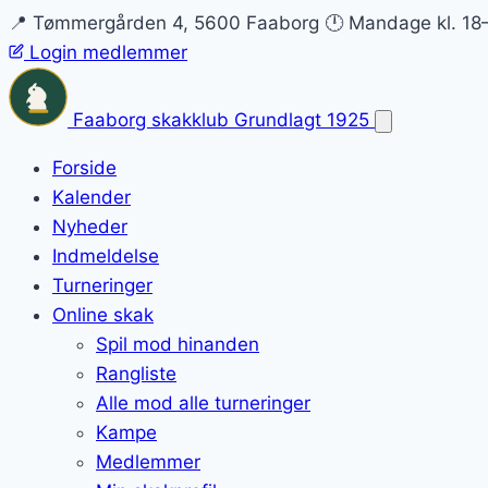
📍 Tømmergården 4, 5600 Faaborg
🕛 Mandage kl. 18
Login medlemmer
Faaborg skakklub
Grundlagt 1925
Forside
Kalender
Nyheder
Indmeldelse
Turneringer
Online skak
Spil mod hinanden
Rangliste
Alle mod alle turneringer
Kampe
Medlemmer