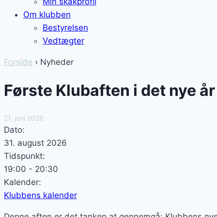
Min skakprofil
Om klubben
Bestyrelsen
Vedtægter
Forside
› Nyheder
Første Klubaften i det nye år
21. juni 2026 ·
Dato:
31. august 2026
Tidspunkt:
19:00
-
20:30
Kalender:
Klubbens kalender
Denne aften er det tanken at gennemgå: Klubbens nye 