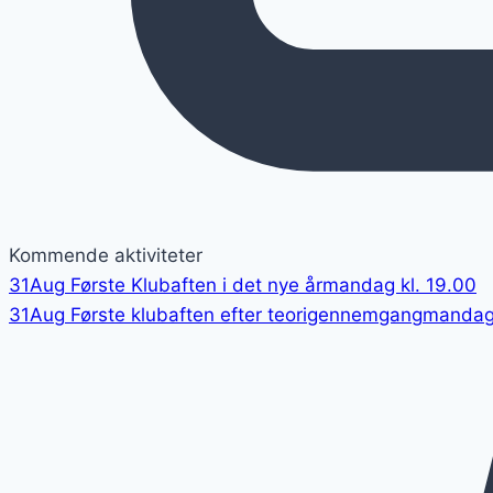
Kommende aktiviteter
31
Aug
Første Klubaften i det nye år
mandag kl. 19.00
31
Aug
Første klubaften efter teorigennemgang
mandag 