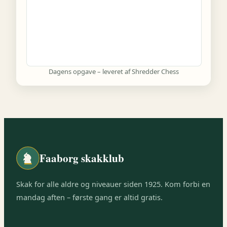
Dagens opgave – leveret af Shredder Chess
Faaborg skakklub
Skak for alle aldre og niveauer siden 1925. Kom forbi en
mandag aften – første gang er altid gratis.