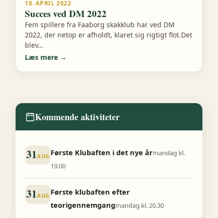
18. APRIL 2022
Succes ved DM 2022
Fem spillere fra Faaborg skakklub har ved DM
2022, der netop er afholdt, klaret sig rigtigt flot.Det
blev…
Læs mere →
Kommende aktiviteter
31
Første Klubaften i det nye år
mandag kl.
AUG
19.00
31
Første klubaften efter
AUG
teorigennemgang
mandag kl. 20.30